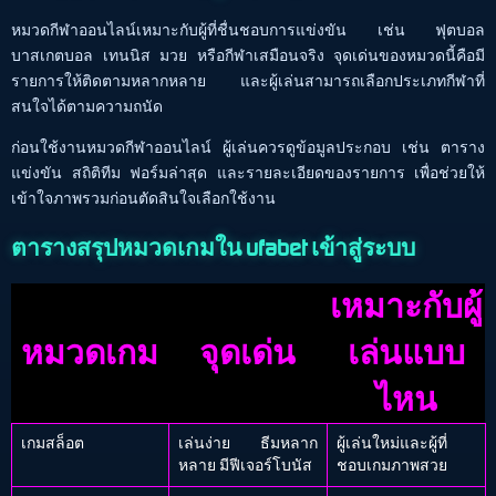
หมวดกีฬาออนไลน์เหมาะกับผู้ที่ชื่นชอบการแข่งขัน เช่น ฟุตบอล
บาสเกตบอล เทนนิส มวย หรือกีฬาเสมือนจริง จุดเด่นของหมวดนี้คือมี
รายการให้ติดตามหลากหลาย และผู้เล่นสามารถเลือกประเภทกีฬาที่
สนใจได้ตามความถนัด
ก่อนใช้งานหมวดกีฬาออนไลน์ ผู้เล่นควรดูข้อมูลประกอบ เช่น ตาราง
แข่งขัน สถิติทีม ฟอร์มล่าสุด และรายละเอียดของรายการ เพื่อช่วยให้
เข้าใจภาพรวมก่อนตัดสินใจเลือกใช้งาน
ตารางสรุปหมวดเกมใน ufabet เข้าสู่ระบบ
เหมาะกับผู้
หมวดเกม
จุดเด่น
เล่นแบบ
ไหน
เกมสล็อต
เล่นง่าย ธีมหลาก
ผู้เล่นใหม่และผู้ที่
หลาย มีฟีเจอร์โบนัส
ชอบเกมภาพสวย