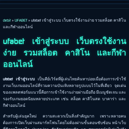
debit
»
UFABET
» ufabet เข้าสู่ระบบ เว็บตรงใช้งานง่าย รวมสล็อต คาสิโน
และกีฬาออนไลน์
ufabet เข้าสู่ระบบ เว็บตรงใช้งาน
ง่าย รวมสล็อต คาสิโน และกีฬา
ออนไลน์
ufabet เข้าสู่ระบบ
เป็นคีย์เวิร์ดที่ผู้เล่นไทยค้นหาบ่อยเมื่อต้องการเข้าใช้
งานเว็บเกมออนไลน์ที่รวมความบันเทิงหลายรูปแบบไว้ในที่เดียว จุดเด่น
ของแพลตฟอร์มแนวนี้คือการเข้าใช้งานง่ายผ่านมือถือ มีเมนูชัดเจน และ
รองรับเกมยอดนิยมหลายประเภท เช่น สล็อต คาสิโนสด บาคาร่า และ
กีฬาออนไลน์
สำหรับผู้เล่นยุคใหม่ ความสะดวกเป็นสิ่งสำคัญมาก เพราะหลายคน
ต้องการเปิดเว็บผ่านสมาร์ทโฟนโดยไม่ต้องผ่านขั้นตอนซับซ้อน หน้าเว็บ