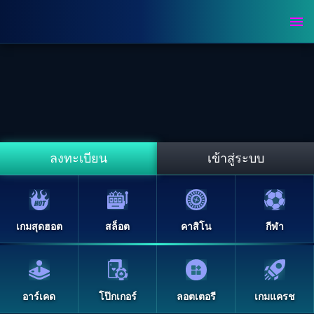
ลงทะเบียน
เข้าสู่ระบบ
เกมสุดฮอต
สล็อต
คาสิโน
กีฬา
อาร์เคด
โป๊กเกอร์
ลอตเตอรี
เกมแครช