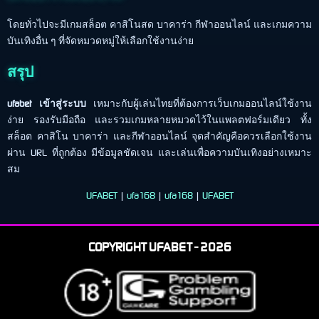
โดยทั่วไปจะมีเกมสล็อต คาสิโนสด บาคาร่า กีฬาออนไลน์ และเกมความ
บันเทิงอื่น ๆ ที่จัดหมวดหมู่ให้เลือกใช้งานง่าย
สรุป
ufabet เข้าสู่ระบบ
เหมาะกับผู้เล่นไทยที่ต้องการเว็บเกมออนไลน์ใช้งาน
ง่าย รองรับมือถือ และรวมเกมหลายหมวดไว้ในแพลตฟอร์มเดียว ทั้ง
สล็อต คาสิโน บาคาร่า และกีฬาออนไลน์ จุดสำคัญคือควรเลือกใช้งาน
ผ่าน URL ที่ถูกต้อง มีข้อมูลชัดเจน และเล่นเพื่อความบันเทิงอย่างเหมาะ
สม
UFABET
|
ufa168
|
ufa168
|
UFABET
COPYRIGHT UFABET - 2026