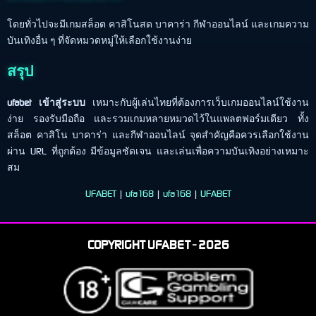
โดยทั่วไปจะมีเกมสล็อต คาสิโนสด บาคาร่า กีฬาออนไลน์ และเกมความ
บันเทิงอื่น ๆ ที่จัดหมวดหมู่ให้เลือกใช้งานง่าย
สรุป
ufabet เข้าสู่ระบบ
เหมาะกับผู้เล่นไทยที่ต้องการเว็บเกมออนไลน์ใช้งาน
ง่าย รองรับมือถือ และรวมเกมหลายหมวดไว้ในแพลตฟอร์มเดียว ทั้ง
สล็อต คาสิโน บาคาร่า และกีฬาออนไลน์ จุดสำคัญคือควรเลือกใช้งาน
ผ่าน URL ที่ถูกต้อง มีข้อมูลชัดเจน และเล่นเพื่อความบันเทิงอย่างเหมาะ
สม
UFABET
|
ufa168
|
ufa168
|
UFABET
COPYRIGHT UFABET - 2026