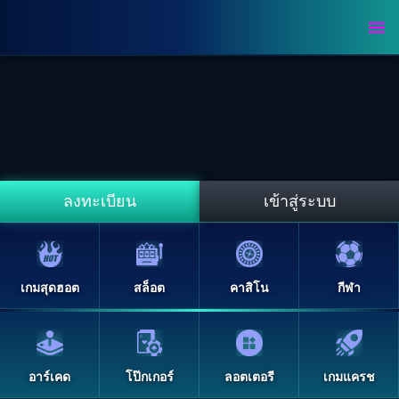
ลงทะเบียน
เข้าสู่ระบบ
เกมสุดฮอต
สล็อต
คาสิโน
กีฬา
อาร์เคด
โป๊กเกอร์
ลอตเตอรี
เกมแครช