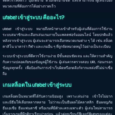
ที่ดีควรโหลดไว ปุ่มกดง่าย ตัวอักษรอ่านชัด และสามารถนำผู้เล่นไปยัง
หมวดเกมที่ต้องการได้อย่างรวดเร็ว
ufabet เข้าสู่ระบบ คืออะไร?
ufabet เข้าสู่ระบบ หมายถึงหน้าทางเข้าสำหรับผู้เล่นที่ต้องการใช้งาน
ระบบสมาชิกและเลือกเล่นเกมภายในแพลตฟอร์มออนไลน์ โดยปกติแล้ว
หลังจากเข้าสู่ระบบ ผู้เล่นจะสามารถเลือกหมวดเกมต่าง ๆ ได้ เช่น สล็อต
คาสิโน บาคาร่า กีฬา และเกมอื่น ๆ ที่ถูกจัดหมวดหมู่ไว้อย่างเป็นระเบียบ
ระบบเข้าสู่ระบบที่ดีควรใช้งานง่าย มีขั้นตอนชัดเจน และให้ความสำคัญ
กับความปลอดภัยของข้อมูลผู้ใช้งาน ผู้เล่นควรตรวจสอบ URL ก่อนกรอก
ข้อมูลทุกครั้ง เพื่อป้องกันการเข้าเว็บผิดหรือกดลิงก์จากแหล่งที่ไม่น่าเชื่อ
ถือ
เกมสล็อตใน ufabet เข้าสู่ระบบ
เกมสล็อตเป็นหมวดที่ได้รับความนิยมสูง เพราะเล่นง่าย เข้าใจไม่ยาก
และมีธีมให้เลือกหลากหลาย ไม่ว่าจะเป็นธีมผลไม้คลาสสิก ธีมผจญภัย
ธีมเอเชีย ธีมแฟนตาซี หรือเกมที่มีตัวละครเฉพาะตัว ผู้เล่นใหม่สามารถ
เริ่มจากเกมที่มีกติกาเรียบง่ายก่อน แล้วค่อยเรียนรู้ฟีเจอร์พิเศษของแต่ละ