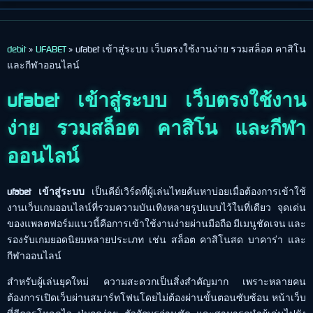
debit
»
UFABET
» ufabet เข้าสู่ระบบ เว็บตรงใช้งานง่าย รวมสล็อต คาสิโน
และกีฬาออนไลน์
ufabet เข้าสู่ระบบ เว็บตรงใช้งาน
ง่าย รวมสล็อต คาสิโน และกีฬา
ออนไลน์
ufabet เข้าสู่ระบบ
เป็นคีย์เวิร์ดที่ผู้เล่นไทยค้นหาบ่อยเมื่อต้องการเข้าใช้
งานเว็บเกมออนไลน์ที่รวมความบันเทิงหลายรูปแบบไว้ในที่เดียว จุดเด่น
ของแพลตฟอร์มแนวนี้คือการเข้าใช้งานง่ายผ่านมือถือ มีเมนูชัดเจน และ
รองรับเกมยอดนิยมหลายประเภท เช่น สล็อต คาสิโนสด บาคาร่า และ
กีฬาออนไลน์
สำหรับผู้เล่นยุคใหม่ ความสะดวกเป็นสิ่งสำคัญมาก เพราะหลายคน
ต้องการเปิดเว็บผ่านสมาร์ทโฟนโดยไม่ต้องผ่านขั้นตอนซับซ้อน หน้าเว็บ