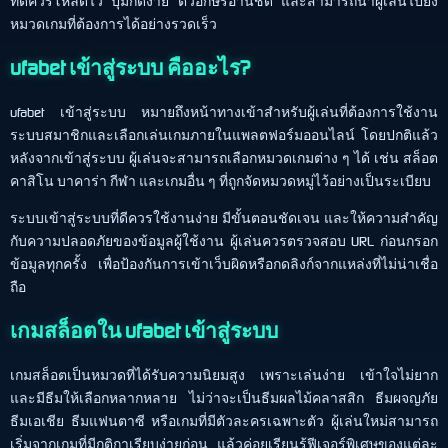
ที่ดีควรโหลดไว ปุ่มกดง่าย ตัวอักษรอ่านชัด และสามารถนำผู้เล่นไปยัง
หมวดเกมที่ต้องการได้อย่างรวดเร็ว
ufabet เข้าสู่ระบบ คืออะไร?
ufabet เข้าสู่ระบบ หมายถึงหน้าทางเข้าสำหรับผู้เล่นที่ต้องการใช้งาน
ระบบสมาชิกและเลือกเล่นเกมภายในแพลตฟอร์มออนไลน์ โดยปกติแล้ว
หลังจากเข้าสู่ระบบ ผู้เล่นจะสามารถเลือกหมวดเกมต่าง ๆ ได้ เช่น สล็อต
คาสิโน บาคาร่า กีฬา และเกมอื่น ๆ ที่ถูกจัดหมวดหมู่ไว้อย่างเป็นระเบียบ
ระบบเข้าสู่ระบบที่ดีควรใช้งานง่าย มีขั้นตอนชัดเจน และให้ความสำคัญ
กับความปลอดภัยของข้อมูลผู้ใช้งาน ผู้เล่นควรตรวจสอบ URL ก่อนกรอก
ข้อมูลทุกครั้ง เพื่อป้องกันการเข้าเว็บผิดหรือกดลิงก์จากแหล่งที่ไม่น่าเชื่อ
ถือ
เกมสล็อตใน ufabet เข้าสู่ระบบ
เกมสล็อตเป็นหมวดที่ได้รับความนิยมสูง เพราะเล่นง่าย เข้าใจไม่ยาก
และมีธีมให้เลือกหลากหลาย ไม่ว่าจะเป็นธีมผลไม้คลาสสิก ธีมผจญภัย
ธีมเอเชีย ธีมแฟนตาซี หรือเกมที่มีตัวละครเฉพาะตัว ผู้เล่นใหม่สามารถ
เริ่มจากเกมที่มีกติกาเรียบง่ายก่อน แล้วค่อยเรียนรู้ฟีเจอร์พิเศษของแต่ละ