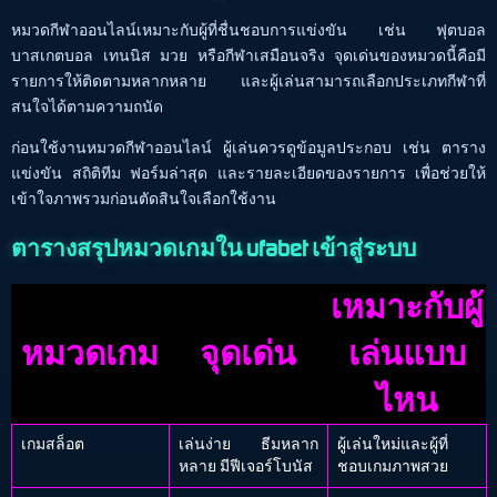
หมวดกีฬาออนไลน์เหมาะกับผู้ที่ชื่นชอบการแข่งขัน เช่น ฟุตบอล
บาสเกตบอล เทนนิส มวย หรือกีฬาเสมือนจริง จุดเด่นของหมวดนี้คือมี
รายการให้ติดตามหลากหลาย และผู้เล่นสามารถเลือกประเภทกีฬาที่
สนใจได้ตามความถนัด
ก่อนใช้งานหมวดกีฬาออนไลน์ ผู้เล่นควรดูข้อมูลประกอบ เช่น ตาราง
แข่งขัน สถิติทีม ฟอร์มล่าสุด และรายละเอียดของรายการ เพื่อช่วยให้
เข้าใจภาพรวมก่อนตัดสินใจเลือกใช้งาน
ตารางสรุปหมวดเกมใน ufabet เข้าสู่ระบบ
เหมาะกับผู้
หมวดเกม
จุดเด่น
เล่นแบบ
ไหน
เกมสล็อต
เล่นง่าย ธีมหลาก
ผู้เล่นใหม่และผู้ที่
หลาย มีฟีเจอร์โบนัส
ชอบเกมภาพสวย