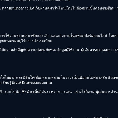
าะหลายคนต้องการเปิดเว็บผ่านสมาร์ทโฟนโดยไม่ต้องผ่านขั้นตอนซับซ้อน หน
ี่ต้องการใช้งานระบบสมาชิกและเลือกเล่นเกมภายในแพลตฟอร์มออนไลน์ โดยปก
่ถูกจัดหมวดหมู่ไว้อย่างเป็นระเบียบ
ให้ความสำคัญกับความปลอดภัยของข้อมูลผู้ใช้งาน ผู้เล่นควรตรวจสอบ URL ก
าใจไม่ยาก และมีธีมให้เลือกหลากหลาย ไม่ว่าจะเป็นธีมผลไม้คลาสสิก ธีมผจญภ
ยเรียนรู้ฟีเจอร์พิเศษของแต่ละเกม
รือรอบโบนัส ซึ่งช่วยเพิ่มสีสันระหว่างการเล่น อย่างไรก็ตาม ผู้เล่นควรอ่