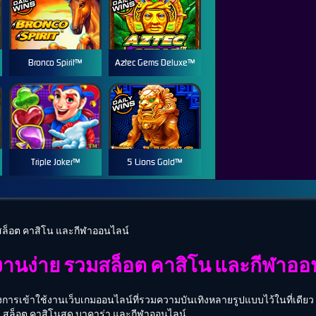
Bronco Spirit™
Aztec Gems Deluxe™
Triple Joker™
5 Lions Gold™
วมสล็อต คาสิโน และกีฬาออนไลน์
ช้งานง่าย รวมสล็อต คาสิโน และกีฬาออ
ื่อต้องการเข้าใช้งานเว็บเกมออนไลน์ที่รวมความบันเทิงหลายรูปแบบไว้ในที่เด
น สล็อต คาสิโนสด บาคาร่า และกีฬาออนไลน์