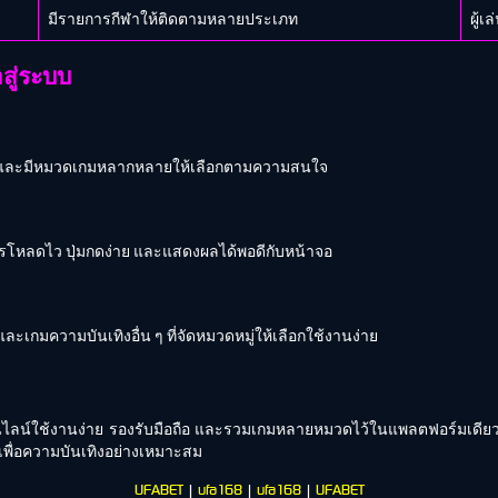
มีรายการกีฬาให้ติดตามหลายประเภท
ผู้เ
าสู่ระบบ
ดเจน และมีหมวดเกมหลากหลายให้เลือกตามความสนใจ
็บควรโหลดไว ปุ่มกดง่าย และแสดงผลได้พอดีกับหน้าจอ
ะเกมความบันเทิงอื่น ๆ ที่จัดหมวดหมู่ให้เลือกใช้งานง่าย
ออนไลน์ใช้งานง่าย รองรับมือถือ และรวมเกมหลายหมวดไว้ในแพลตฟอร์มเดียว
นเพื่อความบันเทิงอย่างเหมาะสม
UFABET
|
ufa168
|
ufa168
|
UFABET