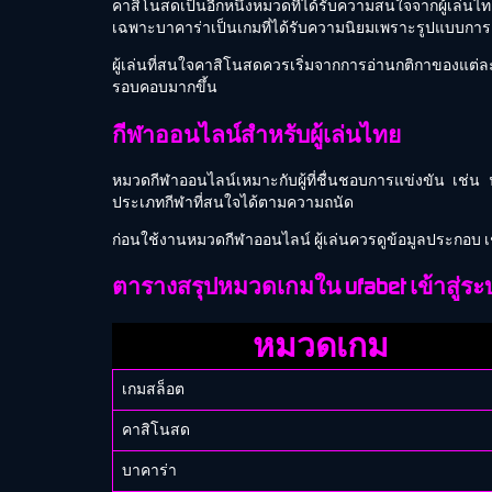
คาสิโนสดเป็นอีกหนึ่งหมวดที่ได้รับความสนใจจากผู้เล่
เฉพาะบาคาร่าเป็นเกมที่ได้รับความนิยมเพราะรูปแบบกา
ผู้เล่นที่สนใจคาสิโนสดควรเริ่มจากการอ่านกติกาของแต่ล
รอบคอบมากขึ้น
กีฬาออนไลน์สำหรับผู้เล่นไทย
หมวดกีฬาออนไลน์เหมาะกับผู้ที่ชื่นชอบการแข่งขัน เช่
ประเภทกีฬาที่สนใจได้ตามความถนัด
ก่อนใช้งานหมวดกีฬาออนไลน์ ผู้เล่นควรดูข้อมูลประกอบ เ
ตารางสรุปหมวดเกมใน ufabet เข้าสู่ระ
หมวดเกม
เกมสล็อต
คาสิโนสด
บาคาร่า