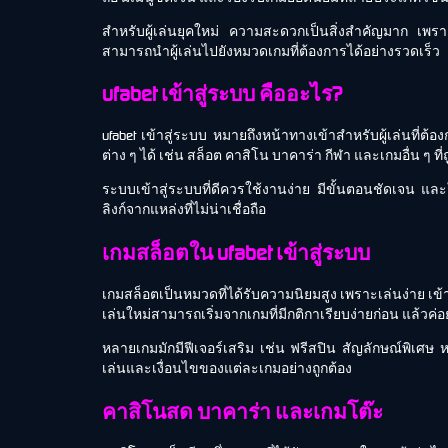
สำหรับผู้เล่นยุคใหม่ ความสะดวกเป็นสิ่งสำคัญมาก เพร
สามารถนำผู้เล่นไปยังหมวดเกมที่ต้องการได้อย่างรวดเร็ว
ufabet เข้าสู่ระบบ คืออะไร?
ufabet เข้าสู่ระบบ หมายถึงหน้าทางเข้าสำหรับผู้เล่นท
ต่าง ๆ ได้ เช่น สล็อต คาสิโน บาคาร่า กีฬา และเกมอื่น ๆ ที
ระบบเข้าสู่ระบบที่ดีควรใช้งานง่าย มีขั้นตอนชัดเจน และ
ลิงก์จากแหล่งที่ไม่น่าเชื่อถือ
เกมสล็อตใน ufabet เข้าสู่ระบบ
เกมสล็อตเป็นหมวดที่ได้รับความนิยมสูง เพราะเล่นง่าย เข้
เล่นใหม่สามารถเริ่มจากเกมที่มีกติกาเรียบง่ายก่อน แล้วค่อ
หลายเกมมักมีฟีเจอร์เสริม เช่น ฟรีสปิน สัญลักษณ์พิเศษ ห
เล่นและเงื่อนไขของแต่ละเกมอย่างถูกต้อง
คาสิโนสด บาคาร่า และเกมโต๊ะ