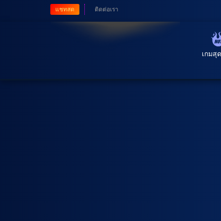
แชทสด
ติดต่อเรา
เกมสุ