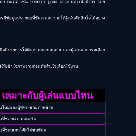
ลายประเภท เช่น บาคาร่า รูเล็ต ไฮโล และเสือมังกร โดย
ข้อมูลประกอบที่ชัดเจนจะช่วยให้ผู้เล่นตัดสินใจได้อย่าง
้คือมีรายการให้ติดตามหลากหลาย และผู้เล่นสามารถเลือก
วยให้เข้าใจภาพรวมก่อนตัดสินใจเลือกใช้งาน
เหมาะกับผู้เล่นแบบไหน
ล่นใหม่และผู้ที่ชอบเกมภาพสวย
ล่นที่ชอบความสมจริง
ล่นที่ชอบเกมโต๊ะไม่ซับซ้อน