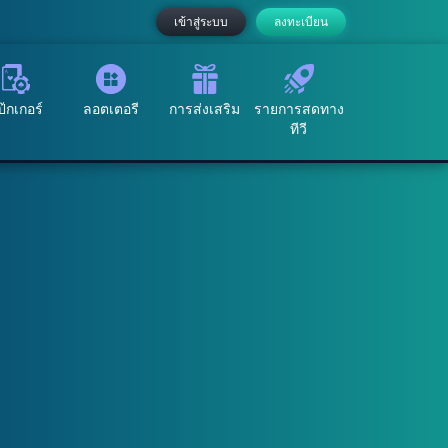
เข้าสู่ระบบ
ลงทะเบียน
ป๊กเกอร์
ลอตเตอรี
การส่งเสริม
รายการสดทาง
ทีวี