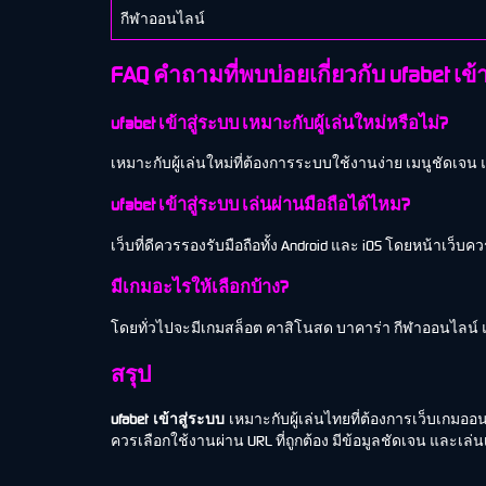
กีฬาออนไลน์
FAQ คำถามที่พบบ่อยเกี่ยวกับ ufabet เข้
ufabet เข้าสู่ระบบ เหมาะกับผู้เล่นใหม่หรือไม่?
เหมาะกับผู้เล่นใหม่ที่ต้องการระบบใช้งานง่าย เมนูชั
ufabet เข้าสู่ระบบ เล่นผ่านมือถือได้ไหม?
เว็บที่ดีควรรองรับมือถือทั้ง Android และ iOS โดยหน้าเว
มีเกมอะไรให้เลือกบ้าง?
โดยทั่วไปจะมีเกมสล็อต คาสิโนสด บาคาร่า กีฬาออนไลน์ แล
สรุป
ufabet เข้าสู่ระบบ
เหมาะกับผู้เล่นไทยที่ต้องการเว็บเกม
ควรเลือกใช้งานผ่าน URL ที่ถูกต้อง มีข้อมูลชัดเจน และเล่