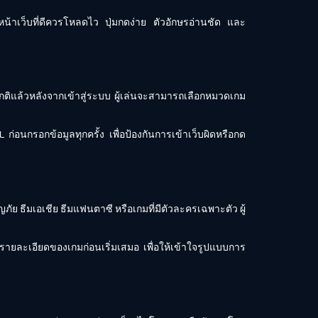
้าเว็บที่ดีควรโหลดไว ปุ่มกดง่าย ตัวอักษรอ่านชัด และ
ติแล้วหลังจากเข้าสู่ระบบ ผู้เล่นจะสามารถเลือกหมวดเกม
่อนกรอกข้อมูลทุกครั้ง เพื่อป้องกันการเข้าเว็บผิดหรือกด
ัย ธีมเอเชีย ธีมแฟนตาซี หรือเกมที่มีตัวละครเฉพาะตัว ผู้
านรายละเอียดของเกมก่อนเริ่มเสมอ เพื่อให้เข้าใจรูปแบบการ