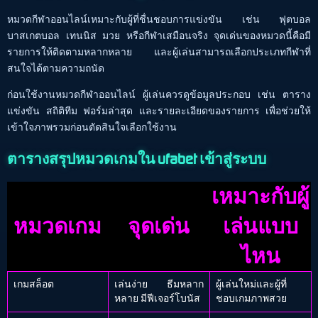
หมวดกีฬาออนไลน์เหมาะกับผู้ที่ชื่นชอบการแข่งขัน เช่น ฟุตบอล
บาสเกตบอล เทนนิส มวย หรือกีฬาเสมือนจริง จุดเด่นของหมวดนี้คือมี
รายการให้ติดตามหลากหลาย และผู้เล่นสามารถเลือกประเภทกีฬาที่
สนใจได้ตามความถนัด
ก่อนใช้งานหมวดกีฬาออนไลน์ ผู้เล่นควรดูข้อมูลประกอบ เช่น ตาราง
แข่งขัน สถิติทีม ฟอร์มล่าสุด และรายละเอียดของรายการ เพื่อช่วยให้
เข้าใจภาพรวมก่อนตัดสินใจเลือกใช้งาน
ตารางสรุปหมวดเกมใน ufabet เข้าสู่ระบบ
เหมาะกับผู้
หมวดเกม
จุดเด่น
เล่นแบบ
ไหน
เกมสล็อต
เล่นง่าย ธีมหลาก
ผู้เล่นใหม่และผู้ที่
หลาย มีฟีเจอร์โบนัส
ชอบเกมภาพสวย