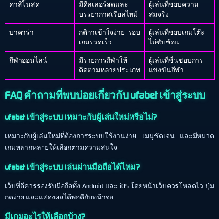
คาสิโนสด
มีดีลเลอร์สดและ
ผู้เล่นที่ชอบความ
บรรยากาศเรียลไทม์
สมจริง
บาคาร่า
กติกาเข้าใจง่าย รอบ
ผู้เล่นที่ชอบเกมโต๊ะ
เกมรวดเร็ว
ไม่ซับซ้อน
กีฬาออนไลน์
มีรายการกีฬาให้
ผู้เล่นที่ชื่นชอบการ
ติดตามหลายประเภท
แข่งขันกีฬา
FAQ คำถามที่พบบ่อยเกี่ยวกับ ufabet เข้าสู่ระบบ
ufabet เข้าสู่ระบบ เหมาะกับผู้เล่นใหม่หรือไม่?
เหมาะกับผู้เล่นใหม่ที่ต้องการระบบใช้งานง่าย เมนูชัดเจน และมีหมวด
เกมหลากหลายให้เลือกตามความสนใจ
ufabet เข้าสู่ระบบ เล่นผ่านมือถือได้ไหม?
เว็บที่ดีควรรองรับมือถือทั้ง Android และ iOS โดยหน้าเว็บควรโหลดไว ปุ่ม
กดง่าย และแสดงผลได้พอดีกับหน้าจอ
มีเกมอะไรให้เลือกบ้าง?