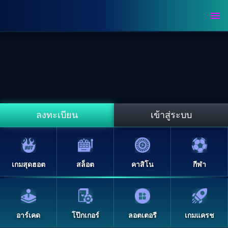
ลงทะเบียน
เข้าสู่ระบบ
เกมสุดฮอต
สล็อต
คาสิโน
กีฬา
อาร์เคด
โป๊กเกอร์
ลอตเตอรี
เกมแครช