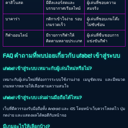
คาสิโนสด
มีดีลเลอร์สดและ
ผู้เล่นที่ชอบความ
บรรยากาศเรียลไทม์
สมจริง
บาคาร่า
กติกาเข้าใจง่าย รอบ
ผู้เล่นที่ชอบเกมโต๊ะ
เกมรวดเร็ว
ไม่ซับซ้อน
กีฬาออนไลน์
มีรายการกีฬาให้
ผู้เล่นที่ชื่นชอบการ
ติดตามหลายประเภท
แข่งขันกีฬา
FAQ คำถามที่พบบ่อยเกี่ยวกับ ufabet เข้าสู่ระบบ
ufabet เข้าสู่ระบบ เหมาะกับผู้เล่นใหม่หรือไม่?
เหมาะกับผู้เล่นใหม่ที่ต้องการระบบใช้งานง่าย เมนูชัดเจน และมีหมวด
เกมหลากหลายให้เลือกตามความสนใจ
ufabet เข้าสู่ระบบ เล่นผ่านมือถือได้ไหม?
เว็บที่ดีควรรองรับมือถือทั้ง Android และ iOS โดยหน้าเว็บควรโหลดไว ปุ่ม
กดง่าย และแสดงผลได้พอดีกับหน้าจอ
มีเกมอะไรให้เลือกบ้าง?