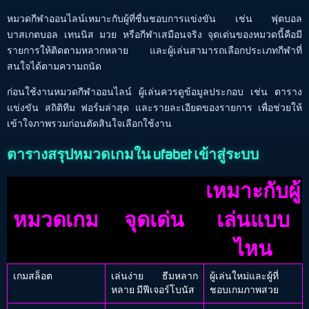
หมวดกีฬาออนไลน์เหมาะกับผู้ที่ชื่นชอบการแข่งขัน เช่น ฟุตบอล
บาสเกตบอล เทนนิส มวย หรือกีฬาเสมือนจริง จุดเด่นของหมวดนี้คือมี
รายการให้ติดตามหลากหลาย และผู้เล่นสามารถเลือกประเภทกีฬาที่
สนใจได้ตามความถนัด
ก่อนใช้งานหมวดกีฬาออนไลน์ ผู้เล่นควรดูข้อมูลประกอบ เช่น ตาราง
แข่งขัน สถิติทีม ฟอร์มล่าสุด และรายละเอียดของรายการ เพื่อช่วยให้
เข้าใจภาพรวมก่อนตัดสินใจเลือกใช้งาน
ตารางสรุปหมวดเกมใน ufabet เข้าสู่ระบบ
เหมาะกับผู้
หมวดเกม
จุดเด่น
เล่นแบบ
ไหน
เกมสล็อต
เล่นง่าย ธีมหลาก
ผู้เล่นใหม่และผู้ที่
หลาย มีฟีเจอร์โบนัส
ชอบเกมภาพสวย