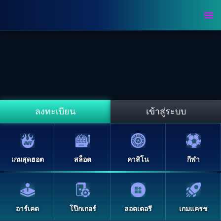
ลงทะเบียน
เข้าสู่ระบบ
เกมสุดฮอต
สล็อต
คาสิโน
กีฬา
อาร์เคด
โป๊กเกอร์
ลอตเตอรี
เกมแครช