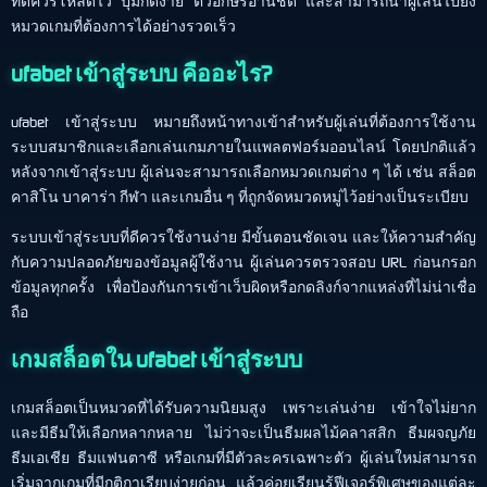
ที่ดีควรโหลดไว ปุ่มกดง่าย ตัวอักษรอ่านชัด และสามารถนำผู้เล่นไปยัง
หมวดเกมที่ต้องการได้อย่างรวดเร็ว
ufabet เข้าสู่ระบบ คืออะไร?
ufabet เข้าสู่ระบบ หมายถึงหน้าทางเข้าสำหรับผู้เล่นที่ต้องการใช้งาน
ระบบสมาชิกและเลือกเล่นเกมภายในแพลตฟอร์มออนไลน์ โดยปกติแล้ว
หลังจากเข้าสู่ระบบ ผู้เล่นจะสามารถเลือกหมวดเกมต่าง ๆ ได้ เช่น สล็อต
คาสิโน บาคาร่า กีฬา และเกมอื่น ๆ ที่ถูกจัดหมวดหมู่ไว้อย่างเป็นระเบียบ
ระบบเข้าสู่ระบบที่ดีควรใช้งานง่าย มีขั้นตอนชัดเจน และให้ความสำคัญ
กับความปลอดภัยของข้อมูลผู้ใช้งาน ผู้เล่นควรตรวจสอบ URL ก่อนกรอก
ข้อมูลทุกครั้ง เพื่อป้องกันการเข้าเว็บผิดหรือกดลิงก์จากแหล่งที่ไม่น่าเชื่อ
ถือ
เกมสล็อตใน ufabet เข้าสู่ระบบ
เกมสล็อตเป็นหมวดที่ได้รับความนิยมสูง เพราะเล่นง่าย เข้าใจไม่ยาก
และมีธีมให้เลือกหลากหลาย ไม่ว่าจะเป็นธีมผลไม้คลาสสิก ธีมผจญภัย
ธีมเอเชีย ธีมแฟนตาซี หรือเกมที่มีตัวละครเฉพาะตัว ผู้เล่นใหม่สามารถ
เริ่มจากเกมที่มีกติกาเรียบง่ายก่อน แล้วค่อยเรียนรู้ฟีเจอร์พิเศษของแต่ละ