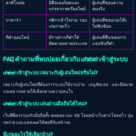
คาสิโนสด
มีดีลเลอร์สดและ
ผู้เล่นที่ชอบความ
บรรยากาศเรียลไทม์
สมจริง
บาคาร่า
กติกาเข้าใจง่าย รอบ
ผู้เล่นที่ชอบเกมโต๊ะ
เกมรวดเร็ว
ไม่ซับซ้อน
กีฬาออนไลน์
มีรายการกีฬาให้
ผู้เล่นที่ชื่นชอบการ
ติดตามหลายประเภท
แข่งขันกีฬา
FAQ คำถามที่พบบ่อยเกี่ยวกับ ufabet เข้าสู่ระบบ
ufabet เข้าสู่ระบบ เหมาะกับผู้เล่นใหม่หรือไม่?
เหมาะกับผู้เล่นใหม่ที่ต้องการระบบใช้งานง่าย เมนูชัดเจน และมีหมวด
เกมหลากหลายให้เลือกตามความสนใจ
ufabet เข้าสู่ระบบ เล่นผ่านมือถือได้ไหม?
เว็บที่ดีควรรองรับมือถือทั้ง Android และ iOS โดยหน้าเว็บควรโหลดไว ปุ่ม
กดง่าย และแสดงผลได้พอดีกับหน้าจอ
มีเกมอะไรให้เลือกบ้าง?