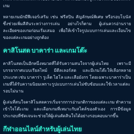
เกม
หลายเกมมักมีฟีเจอร์เสริม เช่น ฟรีสปิน สัญลักษณ์พิเศษ หรือรอบโบนัส
ซึ่งช่วยเพิ่มสีสันระหว่างการเล่น อย่างไรก็ตาม ผู้เล่นควรอ่านราย
ละเอียดของเกมก่อนเริ่มเสมอ เพื่อให้เข้าใจรูปแบบการเล่นและเงื่อนไข
ของแต่ละเกมอย่างถูกต้อง
คาสิโนสด บาคาร่า และเกมโต๊ะ
คาสิโนสดเป็นอีกหนึ่งหมวดที่ได้รับความสนใจจากผู้เล่นไทย เพราะมี
บรรยากาศแบบเรียลไทม์ มีดีลเลอร์สด และมีเกมโต๊ะให้เลือกหลาย
ประเภท เช่น บาคาร่า รูเล็ต ไฮโล และเสือมังกร โดยเฉพาะบาคาร่าเป็น
เกมที่ได้รับความนิยมเพราะรูปแบบการเล่นไม่ซับซ้อนและใช้เวลาแต่ละ
รอบไม่นาน
ผู้เล่นที่สนใจคาสิโนสดควรเริ่มจากการอ่านกติกาของแต่ละเกม ทำความ
เข้าใจโต๊ะเกม และเลือกเกมที่เหมาะกับสไตล์ของตัวเอง การมีข้อมูล
ประกอบที่ชัดเจนจะช่วยให้ผู้เล่นตัดสินใจได้อย่างรอบคอบมากขึ้น
กีฬาออนไลน์สำหรับผู้เล่นไทย