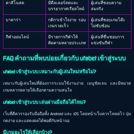
คาสิโนสด
มีดีลเลอร์สดและ
ผู้เล่นที่ชอบความ
บรรยากาศเรียลไทม์
สมจริง
บาคาร่า
กติกาเข้าใจง่าย รอบ
ผู้เล่นที่ชอบเกมโต๊ะ
เกมรวดเร็ว
ไม่ซับซ้อน
กีฬาออนไลน์
มีรายการกีฬาให้
ผู้เล่นที่ชื่นชอบการ
ติดตามหลายประเภท
แข่งขันกีฬา
FAQ คำถามที่พบบ่อยเกี่ยวกับ ufabet เข้าสู่ระบบ
ufabet เข้าสู่ระบบ เหมาะกับผู้เล่นใหม่หรือไม่?
เหมาะกับผู้เล่นใหม่ที่ต้องการระบบใช้งานง่าย เมนูชัดเจน และมีหมวด
เกมหลากหลายให้เลือกตามความสนใจ
ufabet เข้าสู่ระบบ เล่นผ่านมือถือได้ไหม?
เว็บที่ดีควรรองรับมือถือทั้ง Android และ iOS โดยหน้าเว็บควรโหลดไว ปุ่ม
กดง่าย และแสดงผลได้พอดีกับหน้าจอ
มีเกมอะไรให้เลือกบ้าง?