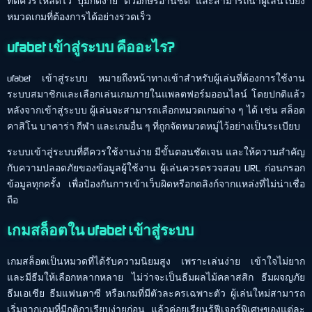
ที่ดีควรโหลดไว ปุ่มกดง่าย ตัวอักษรอ่านชัด และสามารถนำผู้เล่นไปยัง
หมวดเกมที่ต้องการได้อย่างรวดเร็ว
ufabet เข้าสู่ระบบ คืออะไร?
ufabet เข้าสู่ระบบ หมายถึงหน้าทางเข้าสำหรับผู้เล่นที่ต้องการใช้งาน
ระบบสมาชิกและเลือกเล่นเกมภายในแพลตฟอร์มออนไลน์ โดยปกติแล้ว
หลังจากเข้าสู่ระบบ ผู้เล่นจะสามารถเลือกหมวดเกมต่าง ๆ ได้ เช่น สล็อต
คาสิโน บาคาร่า กีฬา และเกมอื่น ๆ ที่ถูกจัดหมวดหมู่ไว้อย่างเป็นระเบียบ
ระบบเข้าสู่ระบบที่ดีควรใช้งานง่าย มีขั้นตอนชัดเจน และให้ความสำคัญ
กับความปลอดภัยของข้อมูลผู้ใช้งาน ผู้เล่นควรตรวจสอบ URL ก่อนกรอก
ข้อมูลทุกครั้ง เพื่อป้องกันการเข้าเว็บผิดหรือกดลิงก์จากแหล่งที่ไม่น่าเชื่อ
ถือ
เกมสล็อตใน ufabet เข้าสู่ระบบ
เกมสล็อตเป็นหมวดที่ได้รับความนิยมสูง เพราะเล่นง่าย เข้าใจไม่ยาก
และมีธีมให้เลือกหลากหลาย ไม่ว่าจะเป็นธีมผลไม้คลาสสิก ธีมผจญภัย
ธีมเอเชีย ธีมแฟนตาซี หรือเกมที่มีตัวละครเฉพาะตัว ผู้เล่นใหม่สามารถ
เริ่มจากเกมที่มีกติกาเรียบง่ายก่อน แล้วค่อยเรียนรู้ฟีเจอร์พิเศษของแต่ละ