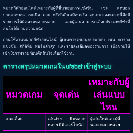
หมวดกีฬาออนไลน์เหมาะกับผู้ที่ชื่นชอบการแข่งขัน เช่น ฟุตบอล
บาสเกตบอล เทนนิส มวย หรือกีฬาเสมือนจริง จุดเด่นของหมวดนี้คือมี
รายการให้ติดตามหลากหลาย และผู้เล่นสามารถเลือกประเภทกีฬาที่
สนใจได้ตามความถนัด
ก่อนใช้งานหมวดกีฬาออนไลน์ ผู้เล่นควรดูข้อมูลประกอบ เช่น ตาราง
แข่งขัน สถิติทีม ฟอร์มล่าสุด และรายละเอียดของรายการ เพื่อช่วยให้
เข้าใจภาพรวมก่อนตัดสินใจเลือกใช้งาน
ตารางสรุปหมวดเกมใน ufabet เข้าสู่ระบบ
เหมาะกับผู้
หมวดเกม
จุดเด่น
เล่นแบบ
ไหน
เกมสล็อต
เล่นง่าย ธีมหลาก
ผู้เล่นใหม่และผู้ที่
หลาย มีฟีเจอร์โบนัส
ชอบเกมภาพสวย