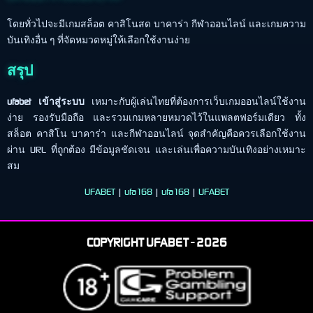
โดยทั่วไปจะมีเกมสล็อต คาสิโนสด บาคาร่า กีฬาออนไลน์ และเกมความ
บันเทิงอื่น ๆ ที่จัดหมวดหมู่ให้เลือกใช้งานง่าย
สรุป
ufabet เข้าสู่ระบบ
เหมาะกับผู้เล่นไทยที่ต้องการเว็บเกมออนไลน์ใช้งาน
ง่าย รองรับมือถือ และรวมเกมหลายหมวดไว้ในแพลตฟอร์มเดียว ทั้ง
สล็อต คาสิโน บาคาร่า และกีฬาออนไลน์ จุดสำคัญคือควรเลือกใช้งาน
ผ่าน URL ที่ถูกต้อง มีข้อมูลชัดเจน และเล่นเพื่อความบันเทิงอย่างเหมาะ
สม
UFABET
|
ufa168
|
ufa168
|
UFABET
COPYRIGHT UFABET - 2026