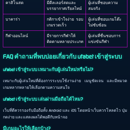
คาสิโนสด
มีดีลเลอร์สดและ
ผู้เล่นที่ชอบความ
บรรยากาศเรียลไทม์
สมจริง
บาคาร่า
กติกาเข้าใจง่าย รอบ
ผู้เล่นที่ชอบเกมโต๊ะ
เกมรวดเร็ว
ไม่ซับซ้อน
กีฬาออนไลน์
มีรายการกีฬาให้
ผู้เล่นที่ชื่นชอบการ
ติดตามหลายประเภท
แข่งขันกีฬา
FAQ คำถามที่พบบ่อยเกี่ยวกับ ufabet เข้าสู่ระบบ
ufabet เข้าสู่ระบบ เหมาะกับผู้เล่นใหม่หรือไม่?
เหมาะกับผู้เล่นใหม่ที่ต้องการระบบใช้งานง่าย เมนูชัดเจน และมีหมวด
เกมหลากหลายให้เลือกตามความสนใจ
ufabet เข้าสู่ระบบ เล่นผ่านมือถือได้ไหม?
เว็บที่ดีควรรองรับมือถือทั้ง Android และ iOS โดยหน้าเว็บควรโหลดไว ปุ่ม
กดง่าย และแสดงผลได้พอดีกับหน้าจอ
มีเกมอะไรให้เลือกบ้าง?