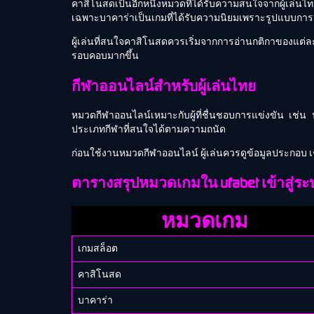
คาสิโนสดเป็นอีกหนึ่งหมวดที่ได้รับความสนใจจากผู้เล่
เฉพาะบาคาร่าเป็นเกมที่ได้รับความนิยมเพราะรูปแบบกา
ผู้เล่นที่สนใจคาสิโนสดควรเริ่มจากการอ่านกติกาของแต่ล
รอบคอบมากขึ้น
กีฬาออนไลน์สำหรับผู้เล่นไทย
หมวดกีฬาออนไลน์เหมาะกับผู้ที่ชื่นชอบการแข่งขัน เช่
ประเภทกีฬาที่สนใจได้ตามความถนัด
ก่อนใช้งานหมวดกีฬาออนไลน์ ผู้เล่นควรดูข้อมูลประกอบ เ
ตารางสรุปหมวดเกมใน ufabet เข้าสู่ระ
หมวดเกม
เกมสล็อต
คาสิโนสด
บาคาร่า