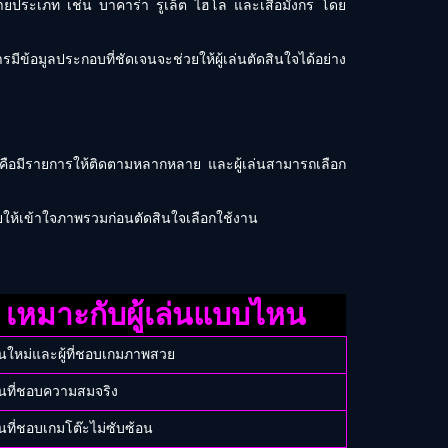
ลายประเภท เช่น บาคาร่า รูเล็ต ไฮโล และเสือมังกร โดย
ข้อมูลประกอบที่ชัดเจนจะช่วยให้ผู้เล่นตัดสินใจได้อย่าง
้คือมีรายการให้ติดตามหลากหลาย และผู้เล่นสามารถเลือก
วยให้เข้าใจภาพรวมก่อนตัดสินใจเลือกใช้งาน
เหมาะกับผู้เล่นแบบไหน
ล่นใหม่และผู้ที่ชอบเกมภาพสวย
ล่นที่ชอบความสมจริง
ล่นที่ชอบเกมโต๊ะไม่ซับซ้อน