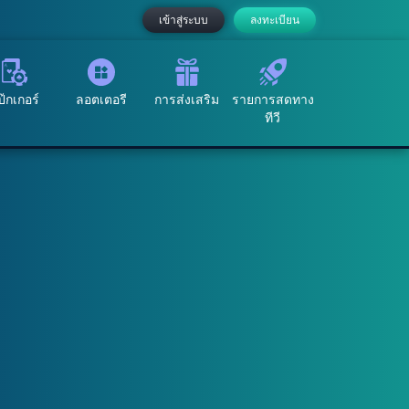
เข้าสู่ระบบ
ลงทะเบียน
ป๊กเกอร์
ลอตเตอรี
การส่งเสริม
รายการสดทาง
ทีวี