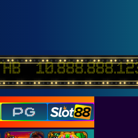
THB
10.888.888.12