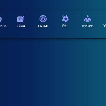
ดฮอต
สล็อต
CASINO
กีฬา
อาร์เคด
โ