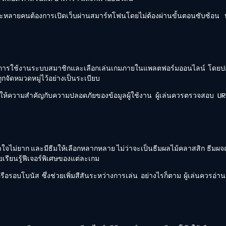
าะหลายคนต้องการเปิดเว็บผ่านสมาร์ทโฟนโดยไม่ต้องผ่านขั้นตอนซับซ้อน หน
ี่ต้องการใช้งานระบบสมาชิกและเลือกเล่นเกมภายในแพลตฟอร์มออนไลน์ โดยปก
่ถูกจัดหมวดหมู่ไว้อย่างเป็นระเบียบ
ให้ความสำคัญกับความปลอดภัยของข้อมูลผู้ใช้งาน ผู้เล่นควรตรวจสอบ URL ก
าใจไม่ยาก และมีธีมให้เลือกหลากหลาย ไม่ว่าจะเป็นธีมผลไม้คลาสสิก ธีมผจญภ
ยเรียนรู้ฟีเจอร์พิเศษของแต่ละเกม
รือรอบโบนัส ซึ่งช่วยเพิ่มสีสันระหว่างการเล่น อย่างไรก็ตาม ผู้เล่นควรอ่