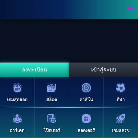
ลงทะเบียน
เข้าสู่ระบบ
เกมสุดฮอต
สล็อต
คาสิโน
กีฬา
อาร์เคด
โป๊กเกอร์
ลอตเตอรี
เกมแครช