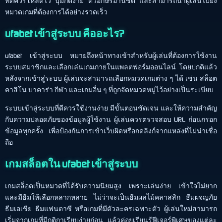
ที่ดีควรโหลดไว ปุ่มกดง่าย ตัวอักษรอ่านชัด และสามารถนำผู้เล่นไปยัง
หมวดเกมที่ต้องการได้อย่างรวดเร็ว
ufabet เข้าสู่ระบบ คืออะไร?
ufabet เข้าสู่ระบบ หมายถึงหน้าทางเข้าสำหรับผู้เล่นที่ต้องการใช้งาน
ระบบสมาชิกและเลือกเล่นเกมภายในแพลตฟอร์มออนไลน์ โดยปกติแล้ว
หลังจากเข้าสู่ระบบ ผู้เล่นจะสามารถเลือกหมวดเกมต่าง ๆ ได้ เช่น สล็อต
คาสิโน บาคาร่า กีฬา และเกมอื่น ๆ ที่ถูกจัดหมวดหมู่ไว้อย่างเป็นระเบียบ
ระบบเข้าสู่ระบบที่ดีควรใช้งานง่าย มีขั้นตอนชัดเจน และให้ความสำคัญ
กับความปลอดภัยของข้อมูลผู้ใช้งาน ผู้เล่นควรตรวจสอบ URL ก่อนกรอก
ข้อมูลทุกครั้ง เพื่อป้องกันการเข้าเว็บผิดหรือกดลิงก์จากแหล่งที่ไม่น่าเชื่อ
ถือ
เกมสล็อตใน ufabet เข้าสู่ระบบ
เกมสล็อตเป็นหมวดที่ได้รับความนิยมสูง เพราะเล่นง่าย เข้าใจไม่ยาก
และมีธีมให้เลือกหลากหลาย ไม่ว่าจะเป็นธีมผลไม้คลาสสิก ธีมผจญภัย
ธีมเอเชีย ธีมแฟนตาซี หรือเกมที่มีตัวละครเฉพาะตัว ผู้เล่นใหม่สามารถ
เริ่มจากเกมที่มีกติกาเรียบง่ายก่อน แล้วค่อยเรียนรู้ฟีเจอร์พิเศษของแต่ละ