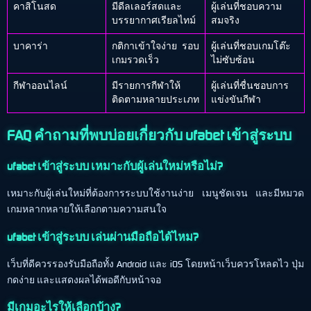
คาสิโนสด
มีดีลเลอร์สดและ
ผู้เล่นที่ชอบความ
บรรยากาศเรียลไทม์
สมจริง
บาคาร่า
กติกาเข้าใจง่าย รอบ
ผู้เล่นที่ชอบเกมโต๊ะ
เกมรวดเร็ว
ไม่ซับซ้อน
กีฬาออนไลน์
มีรายการกีฬาให้
ผู้เล่นที่ชื่นชอบการ
ติดตามหลายประเภท
แข่งขันกีฬา
FAQ คำถามที่พบบ่อยเกี่ยวกับ ufabet เข้าสู่ระบบ
ufabet เข้าสู่ระบบ เหมาะกับผู้เล่นใหม่หรือไม่?
เหมาะกับผู้เล่นใหม่ที่ต้องการระบบใช้งานง่าย เมนูชัดเจน และมีหมวด
เกมหลากหลายให้เลือกตามความสนใจ
ufabet เข้าสู่ระบบ เล่นผ่านมือถือได้ไหม?
เว็บที่ดีควรรองรับมือถือทั้ง Android และ iOS โดยหน้าเว็บควรโหลดไว ปุ่ม
กดง่าย และแสดงผลได้พอดีกับหน้าจอ
มีเกมอะไรให้เลือกบ้าง?