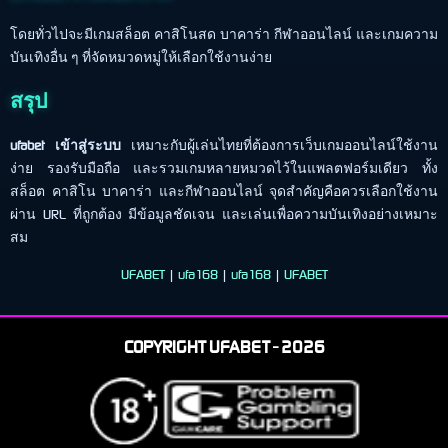
โดยทั่วไปจะมีเกมสล็อต คาสิโนสด บาคาร่า กีฬาออนไลน์ และเกมความ
บันเทิงอื่น ๆ ที่จัดหมวดหมู่ให้เลือกใช้งานง่าย
สรุป
ufabet เข้าสู่ระบบ
เหมาะกับผู้เล่นไทยที่ต้องการเว็บเกมออนไลน์ใช้งาน
ง่าย รองรับมือถือ และรวมเกมหลายหมวดไว้ในแพลตฟอร์มเดียว ทั้ง
สล็อต คาสิโน บาคาร่า และกีฬาออนไลน์ จุดสำคัญคือควรเลือกใช้งาน
ผ่าน URL ที่ถูกต้อง มีข้อมูลชัดเจน และเล่นเพื่อความบันเทิงอย่างเหมาะ
สม
UFABET
|
ufa168
|
ufa168
|
UFABET
COPYRIGHT UFABET - 2026