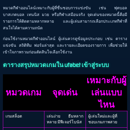
หมวดกีฬาออนไลน์เหมาะกับผู้ที่ชื่นชอบการแข่งขัน เช่น ฟุตบอล
บาสเกตบอล เทนนิส มวย หรือกีฬาเสมือนจริง จุดเด่นของหมวดนี้คือมี
รายการให้ติดตามหลากหลาย และผู้เล่นสามารถเลือกประเภทกีฬาที่
สนใจได้ตามความถนัด
ก่อนใช้งานหมวดกีฬาออนไลน์ ผู้เล่นควรดูข้อมูลประกอบ เช่น ตาราง
แข่งขัน สถิติทีม ฟอร์มล่าสุด และรายละเอียดของรายการ เพื่อช่วยให้
เข้าใจภาพรวมก่อนตัดสินใจเลือกใช้งาน
ตารางสรุปหมวดเกมใน ufabet เข้าสู่ระบบ
เหมาะกับผู้
หมวดเกม
จุดเด่น
เล่นแบบ
ไหน
เกมสล็อต
เล่นง่าย ธีมหลาก
ผู้เล่นใหม่และผู้ที่
หลาย มีฟีเจอร์โบนัส
ชอบเกมภาพสวย