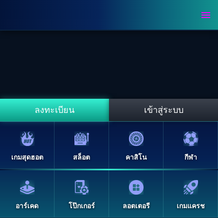
ลงทะเบียน
เข้าสู่ระบบ
เกมสุดฮอต
สล็อต
คาสิโน
กีฬา
อาร์เคด
โป๊กเกอร์
ลอตเตอรี
เกมแครช