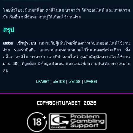
โดยทั่วไปจะมีเกมสล็อต คาสิโนสด บาคาร่า กีฬาออนไลน์ และเกมความ
บันเทิงอื่น ๆ ที่จัดหมวดหมู่ให้เลือกใช้งานง่าย
สรุป
ufabet เข้าสู่ระบบ
เหมาะกับผู้เล่นไทยที่ต้องการเว็บเกมออนไลน์ใช้งาน
ง่าย รองรับมือถือ และรวมเกมหลายหมวดไว้ในแพลตฟอร์มเดียว ทั้ง
สล็อต คาสิโน บาคาร่า และกีฬาออนไลน์ จุดสำคัญคือควรเลือกใช้งาน
ผ่าน URL ที่ถูกต้อง มีข้อมูลชัดเจน และเล่นเพื่อความบันเทิงอย่างเหมาะ
สม
UFABET
|
ufa168
|
ufa168
|
UFABET
COPYRIGHT UFABET - 2026