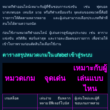
หมวดกีฬาออนไลน์เหมาะกับผู้ที่ชื่นชอบการแข่งขัน เช่น ฟุตบอล
บาสเกตบอล เทนนิส มวย หรือกีฬาเสมือนจริง จุดเด่นของหมวดนี้คือมี
รายการให้ติดตามหลากหลาย และผู้เล่นสามารถเลือกประเภทกีฬาที่
สนใจได้ตามความถนัด
ก่อนใช้งานหมวดกีฬาออนไลน์ ผู้เล่นควรดูข้อมูลประกอบ เช่น ตาราง
แข่งขัน สถิติทีม ฟอร์มล่าสุด และรายละเอียดของรายการ เพื่อช่วยให้
เข้าใจภาพรวมก่อนตัดสินใจเลือกใช้งาน
ตารางสรุปหมวดเกมใน ufabet เข้าสู่ระบบ
เหมาะกับผู้
หมวดเกม
จุดเด่น
เล่นแบบ
ไหน
เกมสล็อต
เล่นง่าย ธีมหลาก
ผู้เล่นใหม่และผู้ที่
หลาย มีฟีเจอร์โบนัส
ชอบเกมภาพสวย