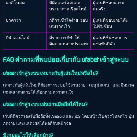
คาสิโนสด
มีดีลเลอร์สดและ
ผู้เล่นที่ชอบความ
บรรยากาศเรียลไทม์
สมจริง
บาคาร่า
กติกาเข้าใจง่าย รอบ
ผู้เล่นที่ชอบเกมโต๊ะ
เกมรวดเร็ว
ไม่ซับซ้อน
กีฬาออนไลน์
มีรายการกีฬาให้
ผู้เล่นที่ชื่นชอบการ
ติดตามหลายประเภท
แข่งขันกีฬา
FAQ คำถามที่พบบ่อยเกี่ยวกับ ufabet เข้าสู่ระบบ
ufabet เข้าสู่ระบบ เหมาะกับผู้เล่นใหม่หรือไม่?
เหมาะกับผู้เล่นใหม่ที่ต้องการระบบใช้งานง่าย เมนูชัดเจน และมีหมวด
เกมหลากหลายให้เลือกตามความสนใจ
ufabet เข้าสู่ระบบ เล่นผ่านมือถือได้ไหม?
เว็บที่ดีควรรองรับมือถือทั้ง Android และ iOS โดยหน้าเว็บควรโหลดไว ปุ่ม
กดง่าย และแสดงผลได้พอดีกับหน้าจอ
มีเกมอะไรให้เลือกบ้าง?