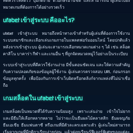
ที่ดีควรโหลดไว ปุ่มกดง่าย ตัวอักษรอ่านชัด และสามารถนำผู้เล่นไปยัง
หมวดเกมที่ต้องการได้อย่างรวดเร็ว
ufabet เข้าสู่ระบบ คืออะไร?
ufabet เข้าสู่ระบบ หมายถึงหน้าทางเข้าสำหรับผู้เล่นที่ต้องการใช้งาน
ระบบสมาชิกและเลือกเล่นเกมภายในแพลตฟอร์มออนไลน์ โดยปกติแล้ว
หลังจากเข้าสู่ระบบ ผู้เล่นจะสามารถเลือกหมวดเกมต่าง ๆ ได้ เช่น สล็อต
คาสิโน บาคาร่า กีฬา และเกมอื่น ๆ ที่ถูกจัดหมวดหมู่ไว้อย่างเป็นระเบียบ
ระบบเข้าสู่ระบบที่ดีควรใช้งานง่าย มีขั้นตอนชัดเจน และให้ความสำคัญ
กับความปลอดภัยของข้อมูลผู้ใช้งาน ผู้เล่นควรตรวจสอบ URL ก่อนกรอก
ข้อมูลทุกครั้ง เพื่อป้องกันการเข้าเว็บผิดหรือกดลิงก์จากแหล่งที่ไม่น่าเชื่อ
ถือ
เกมสล็อตใน ufabet เข้าสู่ระบบ
เกมสล็อตเป็นหมวดที่ได้รับความนิยมสูง เพราะเล่นง่าย เข้าใจไม่ยาก
และมีธีมให้เลือกหลากหลาย ไม่ว่าจะเป็นธีมผลไม้คลาสสิก ธีมผจญภัย
ธีมเอเชีย ธีมแฟนตาซี หรือเกมที่มีตัวละครเฉพาะตัว ผู้เล่นใหม่สามารถ
เริ่มจากเกมที่มีกติกาเรียบง่ายก่อน แล้วค่อยเรียนรู้ฟีเจอร์พิเศษของแต่ละ