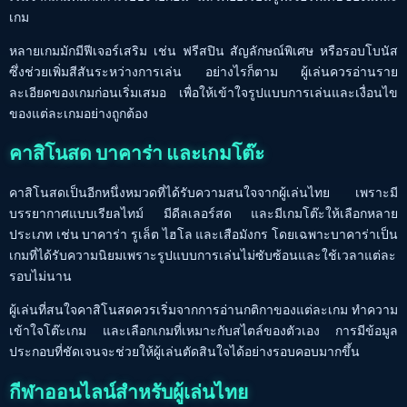
เกม
หลายเกมมักมีฟีเจอร์เสริม เช่น ฟรีสปิน สัญลักษณ์พิเศษ หรือรอบโบนัส
ซึ่งช่วยเพิ่มสีสันระหว่างการเล่น อย่างไรก็ตาม ผู้เล่นควรอ่านราย
ละเอียดของเกมก่อนเริ่มเสมอ เพื่อให้เข้าใจรูปแบบการเล่นและเงื่อนไข
ของแต่ละเกมอย่างถูกต้อง
คาสิโนสด บาคาร่า และเกมโต๊ะ
คาสิโนสดเป็นอีกหนึ่งหมวดที่ได้รับความสนใจจากผู้เล่นไทย เพราะมี
บรรยากาศแบบเรียลไทม์ มีดีลเลอร์สด และมีเกมโต๊ะให้เลือกหลาย
ประเภท เช่น บาคาร่า รูเล็ต ไฮโล และเสือมังกร โดยเฉพาะบาคาร่าเป็น
เกมที่ได้รับความนิยมเพราะรูปแบบการเล่นไม่ซับซ้อนและใช้เวลาแต่ละ
รอบไม่นาน
ผู้เล่นที่สนใจคาสิโนสดควรเริ่มจากการอ่านกติกาของแต่ละเกม ทำความ
เข้าใจโต๊ะเกม และเลือกเกมที่เหมาะกับสไตล์ของตัวเอง การมีข้อมูล
ประกอบที่ชัดเจนจะช่วยให้ผู้เล่นตัดสินใจได้อย่างรอบคอบมากขึ้น
กีฬาออนไลน์สำหรับผู้เล่นไทย