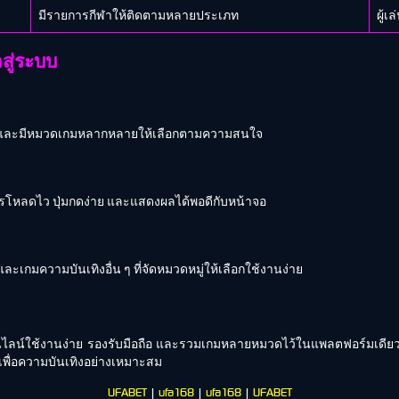
มีรายการกีฬาให้ติดตามหลายประเภท
ผู้เ
าสู่ระบบ
ดเจน และมีหมวดเกมหลากหลายให้เลือกตามความสนใจ
็บควรโหลดไว ปุ่มกดง่าย และแสดงผลได้พอดีกับหน้าจอ
ะเกมความบันเทิงอื่น ๆ ที่จัดหมวดหมู่ให้เลือกใช้งานง่าย
ออนไลน์ใช้งานง่าย รองรับมือถือ และรวมเกมหลายหมวดไว้ในแพลตฟอร์มเดียว
นเพื่อความบันเทิงอย่างเหมาะสม
UFABET
|
ufa168
|
ufa168
|
UFABET