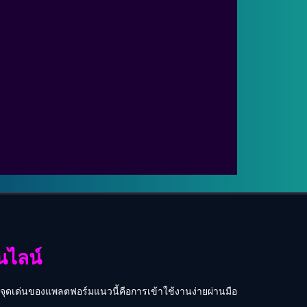
นไลน์
ียว จุดเด่นของแพลตฟอร์มแนวนี้คือการเข้าใช้งานง่ายผ่านมือ