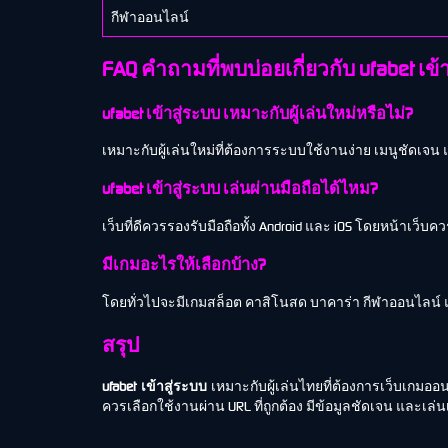
กีฬาออนไลน์
FAQ คำถามที่พบบ่อยเกี่ยวกับ ufabet เข้
ufabet เข้าสู่ระบบ เหมาะกับผู้เล่นใหม่หรือไม่?
เหมาะกับผู้เล่นใหม่ที่ต้องการระบบใช้งานง่าย เมนูชั
ufabet เข้าสู่ระบบ เล่นผ่านมือถือได้ไหม?
เว็บที่ดีควรรองรับมือถือทั้ง Android และ iOS โดยหน้าเว
มีเกมอะไรให้เลือกบ้าง?
โดยทั่วไปจะมีเกมสล็อต คาสิโนสด บาคาร่า กีฬาออนไลน์ แล
สรุป
ufabet เข้าสู่ระบบ
เหมาะกับผู้เล่นไทยที่ต้องการเว็บเกม
ควรเลือกใช้งานผ่าน URL ที่ถูกต้อง มีข้อมูลชัดเจน และเล่