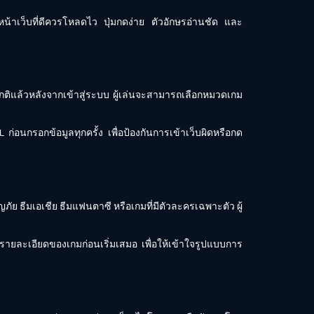
้าเว็บที่ดีควรโหลดไว ปุ่มกดง่าย ตัวอักษรอ่านชัด และ
ติแล้วหลังจากเข้าสู่ระบบ ผู้เล่นจะสามารถเลือกหมวดเกม
่อนกรอกข้อมูลทุกครั้ง เพื่อป้องกันการเข้าเว็บผิดหรือกด
ัย ธีมเอเชีย ธีมแฟนตาซี หรือเกมที่มีตัวละครเฉพาะตัว ผู้
านรายละเอียดของเกมก่อนเริ่มเสมอ เพื่อให้เข้าใจรูปแบบการ