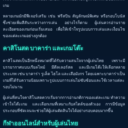
เกม
หลายเกมมักมีฟีเจอร์เสริม เช่น ฟรีสปิน สัญลักษณ์พิเศษ หรือรอบโบนัส
ซึ่งช่วยเพิ่มสีสันระหว่างการเล่น อย่างไรก็ตาม ผู้เล่นควรอ่านราย
ละเอียดของเกมก่อนเริ่มเสมอ เพื่อให้เข้าใจรูปแบบการเล่นและเงื่อนไข
ของแต่ละเกมอย่างถูกต้อง
คาสิโนสด บาคาร่า และเกมโต๊ะ
คาสิโนสดเป็นอีกหนึ่งหมวดที่ได้รับความสนใจจากผู้เล่นไทย เพราะมี
บรรยากาศแบบเรียลไทม์ มีดีลเลอร์สด และมีเกมโต๊ะให้เลือกหลาย
ประเภท เช่น บาคาร่า รูเล็ต ไฮโล และเสือมังกร โดยเฉพาะบาคาร่าเป็น
เกมที่ได้รับความนิยมเพราะรูปแบบการเล่นไม่ซับซ้อนและใช้เวลาแต่ละ
รอบไม่นาน
ผู้เล่นที่สนใจคาสิโนสดควรเริ่มจากการอ่านกติกาของแต่ละเกม ทำความ
เข้าใจโต๊ะเกม และเลือกเกมที่เหมาะกับสไตล์ของตัวเอง การมีข้อมูล
ประกอบที่ชัดเจนจะช่วยให้ผู้เล่นตัดสินใจได้อย่างรอบคอบมากขึ้น
กีฬาออนไลน์สำหรับผู้เล่นไทย