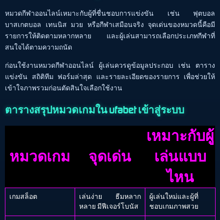
หมวดกีฬาออนไลน์เหมาะกับผู้ที่ชื่นชอบการแข่งขัน เช่น ฟุตบอล
บาสเกตบอล เทนนิส มวย หรือกีฬาเสมือนจริง จุดเด่นของหมวดนี้คือมี
รายการให้ติดตามหลากหลาย และผู้เล่นสามารถเลือกประเภทกีฬาที่
สนใจได้ตามความถนัด
ก่อนใช้งานหมวดกีฬาออนไลน์ ผู้เล่นควรดูข้อมูลประกอบ เช่น ตาราง
แข่งขัน สถิติทีม ฟอร์มล่าสุด และรายละเอียดของรายการ เพื่อช่วยให้
เข้าใจภาพรวมก่อนตัดสินใจเลือกใช้งาน
ตารางสรุปหมวดเกมใน ufabet เข้าสู่ระบบ
เหมาะกับผู้
หมวดเกม
จุดเด่น
เล่นแบบ
ไหน
เกมสล็อต
เล่นง่าย ธีมหลาก
ผู้เล่นใหม่และผู้ที่
หลาย มีฟีเจอร์โบนัส
ชอบเกมภาพสวย