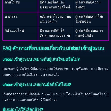
คาสิโนสด
มีดีลเลอร์สดและ
ผู้เล่นที่ชอบความ
บรรยากาศเรียลไทม์
สมจริง
บาคาร่า
กติกาเข้าใจง่าย รอบ
ผู้เล่นที่ชอบเกมโต๊ะ
เกมรวดเร็ว
ไม่ซับซ้อน
กีฬาออนไลน์
มีรายการกีฬาให้
ผู้เล่นที่ชื่นชอบการ
ติดตามหลายประเภท
แข่งขันกีฬา
FAQ คำถามที่พบบ่อยเกี่ยวกับ ufabet เข้าสู่ระบบ
ufabet เข้าสู่ระบบ เหมาะกับผู้เล่นใหม่หรือไม่?
เหมาะกับผู้เล่นใหม่ที่ต้องการระบบใช้งานง่าย เมนูชัดเจน และมีหมวด
เกมหลากหลายให้เลือกตามความสนใจ
ufabet เข้าสู่ระบบ เล่นผ่านมือถือได้ไหม?
เว็บที่ดีควรรองรับมือถือทั้ง Android และ iOS โดยหน้าเว็บควรโหลดไว ปุ่ม
กดง่าย และแสดงผลได้พอดีกับหน้าจอ
มีเกมอะไรให้เลือกบ้าง?