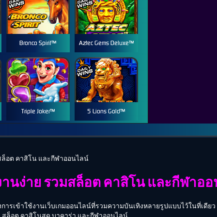
Bronco Spirit™
Aztec Gems Deluxe™
Triple Joker™
5 Lions Gold™
วมสล็อต คาสิโน และกีฬาออนไลน์
ช้งานง่าย รวมสล็อต คาสิโน และกีฬาออ
ื่อต้องการเข้าใช้งานเว็บเกมออนไลน์ที่รวมความบันเทิงหลายรูปแบบไว้ในที่เด
น สล็อต คาสิโนสด บาคาร่า และกีฬาออนไลน์