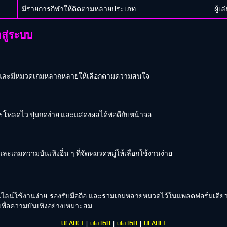
มีรายการกีฬาให้ติดตามหลายประเภท
ผู้เ
าสู่ระบบ
ดเจน และมีหมวดเกมหลากหลายให้เลือกตามความสนใจ
็บควรโหลดไว ปุ่มกดง่าย และแสดงผลได้พอดีกับหน้าจอ
ะเกมความบันเทิงอื่น ๆ ที่จัดหมวดหมู่ให้เลือกใช้งานง่าย
ออนไลน์ใช้งานง่าย รองรับมือถือ และรวมเกมหลายหมวดไว้ในแพลตฟอร์มเดียว
นเพื่อความบันเทิงอย่างเหมาะสม
UFABET
|
ufa168
|
ufa168
|
UFABET