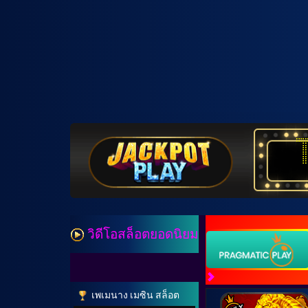
วิดีโอสล็อตยอดนิยม
เพเมนาง เมซิน สล็อต