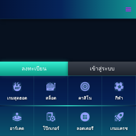
ลงทะเบียน
เข้าสู่ระบบ
เกมสุดฮอต
สล็อต
คาสิโน
กีฬา
อาร์เคด
โป๊กเกอร์
ลอตเตอรี
เกมแครช