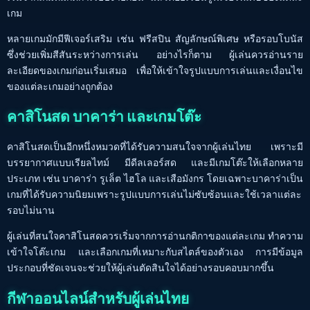
เกม
หลายเกมมักมีฟีเจอร์เสริม เช่น ฟรีสปิน สัญลักษณ์พิเศษ หรือรอบโบนัส
ซึ่งช่วยเพิ่มสีสันระหว่างการเล่น อย่างไรก็ตาม ผู้เล่นควรอ่านราย
ละเอียดของเกมก่อนเริ่มเสมอ เพื่อให้เข้าใจรูปแบบการเล่นและเงื่อนไข
ของแต่ละเกมอย่างถูกต้อง
คาสิโนสด บาคาร่า และเกมโต๊ะ
คาสิโนสดเป็นอีกหนึ่งหมวดที่ได้รับความสนใจจากผู้เล่นไทย เพราะมี
บรรยากาศแบบเรียลไทม์ มีดีลเลอร์สด และมีเกมโต๊ะให้เลือกหลาย
ประเภท เช่น บาคาร่า รูเล็ต ไฮโล และเสือมังกร โดยเฉพาะบาคาร่าเป็น
เกมที่ได้รับความนิยมเพราะรูปแบบการเล่นไม่ซับซ้อนและใช้เวลาแต่ละ
รอบไม่นาน
ผู้เล่นที่สนใจคาสิโนสดควรเริ่มจากการอ่านกติกาของแต่ละเกม ทำความ
เข้าใจโต๊ะเกม และเลือกเกมที่เหมาะกับสไตล์ของตัวเอง การมีข้อมูล
ประกอบที่ชัดเจนจะช่วยให้ผู้เล่นตัดสินใจได้อย่างรอบคอบมากขึ้น
กีฬาออนไลน์สำหรับผู้เล่นไทย