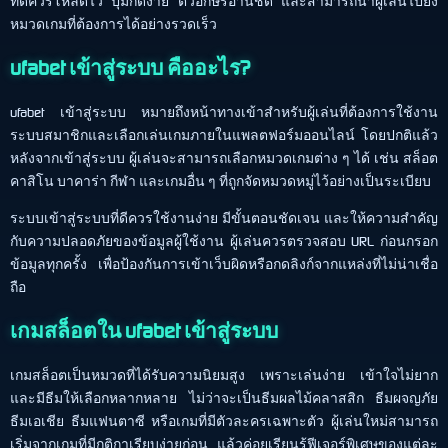
ที่ดีควรโหลดไว ปุ่มกดง่าย ตัวอักษรอ่านชัด และสามารถนำผู้เล่นไปยัง
หมวดเกมที่ต้องการได้อย่างรวดเร็ว
ufabet เข้าสู่ระบบ คืออะไร?
ufabet เข้าสู่ระบบ หมายถึงหน้าทางเข้าสำหรับผู้เล่นที่ต้องการใช้งาน
ระบบสมาชิกและเลือกเล่นเกมภายในแพลตฟอร์มออนไลน์ โดยปกติแล้ว
หลังจากเข้าสู่ระบบ ผู้เล่นจะสามารถเลือกหมวดเกมต่าง ๆ ได้ เช่น สล็อต
คาสิโน บาคาร่า กีฬา และเกมอื่น ๆ ที่ถูกจัดหมวดหมู่ไว้อย่างเป็นระเบียบ
ระบบเข้าสู่ระบบที่ดีควรใช้งานง่าย มีขั้นตอนชัดเจน และให้ความสำคัญ
กับความปลอดภัยของข้อมูลผู้ใช้งาน ผู้เล่นควรตรวจสอบ URL ก่อนกรอก
ข้อมูลทุกครั้ง เพื่อป้องกันการเข้าเว็บผิดหรือกดลิงก์จากแหล่งที่ไม่น่าเชื่อ
ถือ
เกมสล็อตใน ufabet เข้าสู่ระบบ
เกมสล็อตเป็นหมวดที่ได้รับความนิยมสูง เพราะเล่นง่าย เข้าใจไม่ยาก
และมีธีมให้เลือกหลากหลาย ไม่ว่าจะเป็นธีมผลไม้คลาสสิก ธีมผจญภัย
ธีมเอเชีย ธีมแฟนตาซี หรือเกมที่มีตัวละครเฉพาะตัว ผู้เล่นใหม่สามารถ
เริ่มจากเกมที่มีกติกาเรียบง่ายก่อน แล้วค่อยเรียนรู้ฟีเจอร์พิเศษของแต่ละ