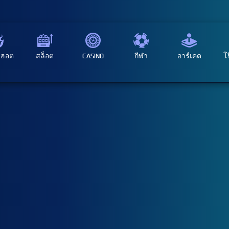
ดฮอต
สล็อต
CASINO
กีฬา
อาร์เคด
โ