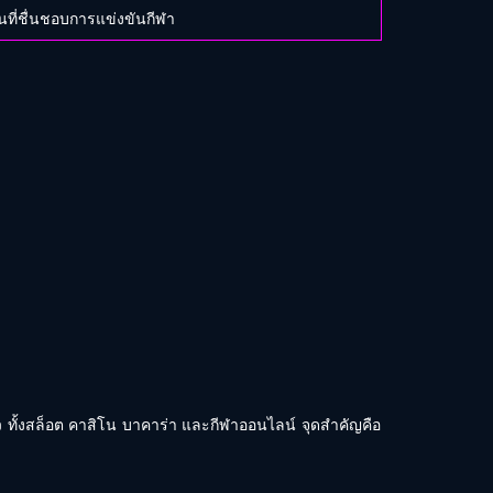
ล่นที่ชื่นชอบการแข่งขันกีฬา
 ทั้งสล็อต คาสิโน บาคาร่า และกีฬาออนไลน์ จุดสำคัญคือ