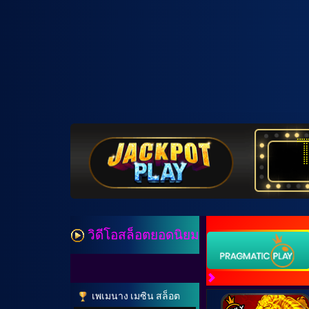
วิดีโอสล็อตยอดนิยม
เพเมนาง เมซิน สล็อต