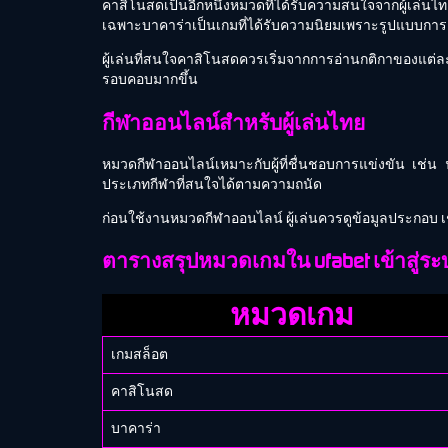
คาสิโนสดเป็นอีกหนึ่งหมวดที่ได้รับความสนใจจากผู้เล่
เฉพาะบาคาร่าเป็นเกมที่ได้รับความนิยมเพราะรูปแบบกา
ผู้เล่นที่สนใจคาสิโนสดควรเริ่มจากการอ่านกติกาของแต่ล
รอบคอบมากขึ้น
กีฬาออนไลน์สำหรับผู้เล่นไทย
หมวดกีฬาออนไลน์เหมาะกับผู้ที่ชื่นชอบการแข่งขัน เช่
ประเภทกีฬาที่สนใจได้ตามความถนัด
ก่อนใช้งานหมวดกีฬาออนไลน์ ผู้เล่นควรดูข้อมูลประกอบ เ
ตารางสรุปหมวดเกมใน ufabet เข้าสู่ระ
หมวดเกม
เกมสล็อต
คาสิโนสด
บาคาร่า