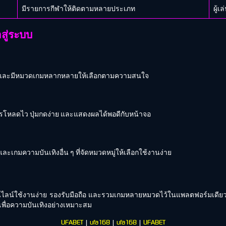
มีรายการกีฬาให้ติดตามหลายประเภท
ผู้เ
าสู่ระบบ
ดเจน และมีหมวดเกมหลากหลายให้เลือกตามความสนใจ
็บควรโหลดไว ปุ่มกดง่าย และแสดงผลได้พอดีกับหน้าจอ
ะเกมความบันเทิงอื่น ๆ ที่จัดหมวดหมู่ให้เลือกใช้งานง่าย
ออนไลน์ใช้งานง่าย รองรับมือถือ และรวมเกมหลายหมวดไว้ในแพลตฟอร์มเดียว
นเพื่อความบันเทิงอย่างเหมาะสม
UFABET
|
ufa168
|
ufa168
|
UFABET