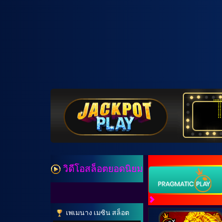
วิดีโอสล็อตยอดนิยม
เพเมนาง เมซิน สล็อต