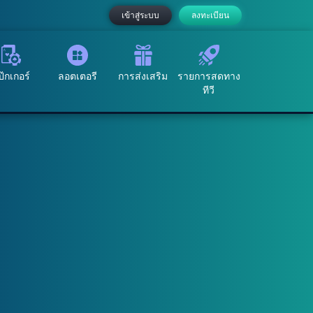
เข้าสู่ระบบ
ลงทะเบียน
ป๊กเกอร์
ลอตเตอรี
การส่งเสริม
รายการสดทาง
ทีวี