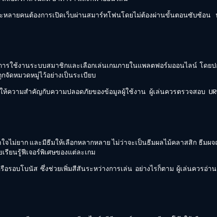
าะหลายคนต้องการเปิดเว็บผ่านสมาร์ทโฟนโดยไม่ต้องผ่านขั้นตอนซับซ้อน หน
ี่ต้องการใช้งานระบบสมาชิกและเลือกเล่นเกมภายในแพลตฟอร์มออนไลน์ โดยปก
่ถูกจัดหมวดหมู่ไว้อย่างเป็นระเบียบ
ให้ความสำคัญกับความปลอดภัยของข้อมูลผู้ใช้งาน ผู้เล่นควรตรวจสอบ URL ก
าใจไม่ยาก และมีธีมให้เลือกหลากหลาย ไม่ว่าจะเป็นธีมผลไม้คลาสสิก ธีมผจญภ
ยเรียนรู้ฟีเจอร์พิเศษของแต่ละเกม
รือรอบโบนัส ซึ่งช่วยเพิ่มสีสันระหว่างการเล่น อย่างไรก็ตาม ผู้เล่นควรอ่