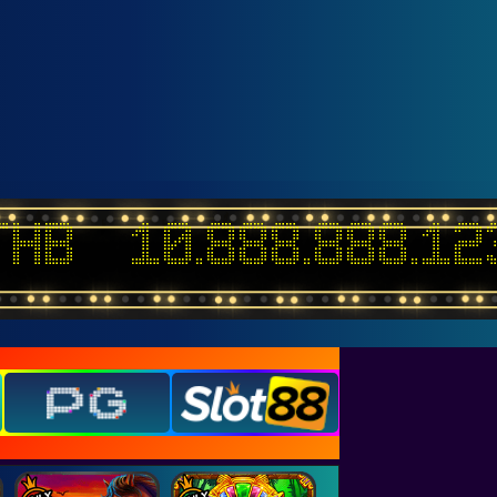
THB
10.888.888.12