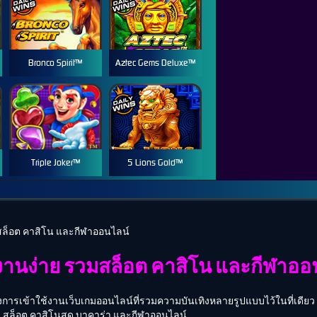
Bronco Spirit™
Aztec Gems Deluxe™
Triple Joker™
5 Lions Gold™
วมสล็อต คาสิโน และกีฬาออนไลน์
ช้งานง่าย รวมสล็อต คาสิโน และกีฬาออ
ื่อต้องการเข้าใช้งานเว็บเกมออนไลน์ที่รวมความบันเทิงหลายรูปแบบไว้ในที่เด
น สล็อต คาสิโนสด บาคาร่า และกีฬาออนไลน์