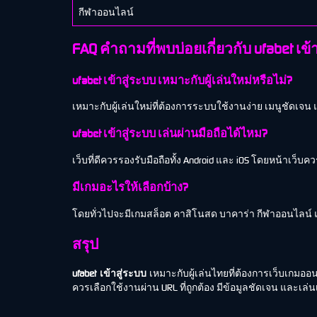
กีฬาออนไลน์
FAQ คำถามที่พบบ่อยเกี่ยวกับ ufabet เข้
ufabet เข้าสู่ระบบ เหมาะกับผู้เล่นใหม่หรือไม่?
เหมาะกับผู้เล่นใหม่ที่ต้องการระบบใช้งานง่าย เมนูชั
ufabet เข้าสู่ระบบ เล่นผ่านมือถือได้ไหม?
เว็บที่ดีควรรองรับมือถือทั้ง Android และ iOS โดยหน้าเว
มีเกมอะไรให้เลือกบ้าง?
โดยทั่วไปจะมีเกมสล็อต คาสิโนสด บาคาร่า กีฬาออนไลน์ แล
สรุป
ufabet เข้าสู่ระบบ
เหมาะกับผู้เล่นไทยที่ต้องการเว็บเกม
ควรเลือกใช้งานผ่าน URL ที่ถูกต้อง มีข้อมูลชัดเจน และเล่