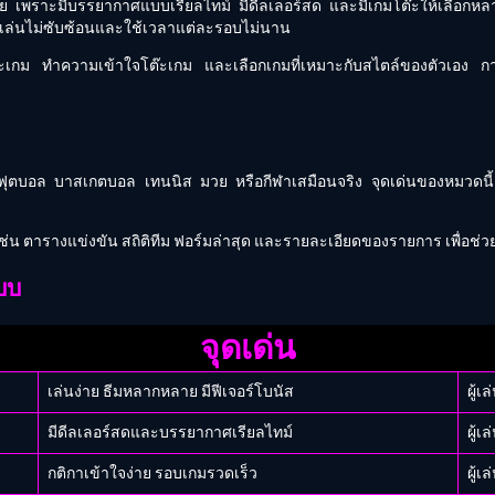
นไทย เพราะมีบรรยากาศแบบเรียลไทม์ มีดีลเลอร์สด และมีเกมโต๊ะให้เลือกห
รเล่นไม่ซับซ้อนและใช้เวลาแต่ละรอบไม่นาน
ะเกม ทำความเข้าใจโต๊ะเกม และเลือกเกมที่เหมาะกับสไตล์ของตัวเอง การมี
น ฟุตบอล บาสเกตบอล เทนนิส มวย หรือกีฬาเสมือนจริง จุดเด่นของหมวดนี
ช่น ตารางแข่งขัน สถิติทีม ฟอร์มล่าสุด และรายละเอียดของรายการ เพื่อช่
บบ
จุดเด่น
เล่นง่าย ธีมหลากหลาย มีฟีเจอร์โบนัส
ผู้เ
มีดีลเลอร์สดและบรรยากาศเรียลไทม์
ผู้เ
กติกาเข้าใจง่าย รอบเกมรวดเร็ว
ผู้เ