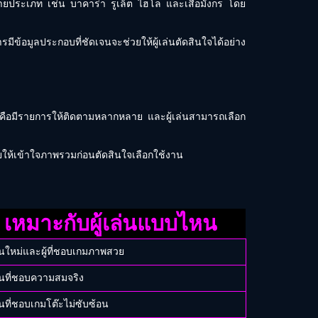
ลายประเภท เช่น บาคาร่า รูเล็ต ไฮโล และเสือมังกร โดย
ข้อมูลประกอบที่ชัดเจนจะช่วยให้ผู้เล่นตัดสินใจได้อย่าง
้คือมีรายการให้ติดตามหลากหลาย และผู้เล่นสามารถเลือก
วยให้เข้าใจภาพรวมก่อนตัดสินใจเลือกใช้งาน
เหมาะกับผู้เล่นแบบไหน
ล่นใหม่และผู้ที่ชอบเกมภาพสวย
ล่นที่ชอบความสมจริง
ล่นที่ชอบเกมโต๊ะไม่ซับซ้อน