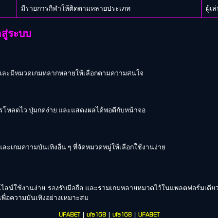
มีรายการกีฬาให้ติดตามหลายประเภท
ผู้เ
าสู่ระบบ
ดเจน และมีหมวดเกมหลากหลายให้เลือกตามความสนใจ
็บควรโหลดไว ปุ่มกดง่าย และแสดงผลได้พอดีกับหน้าจอ
ะเกมความบันเทิงอื่น ๆ ที่จัดหมวดหมู่ให้เลือกใช้งานง่าย
ออนไลน์ใช้งานง่าย รองรับมือถือ และรวมเกมหลายหมวดไว้ในแพลตฟอร์มเดียว
นเพื่อความบันเทิงอย่างเหมาะสม
UFABET
|
ufa168
|
ufa168
|
UFABET