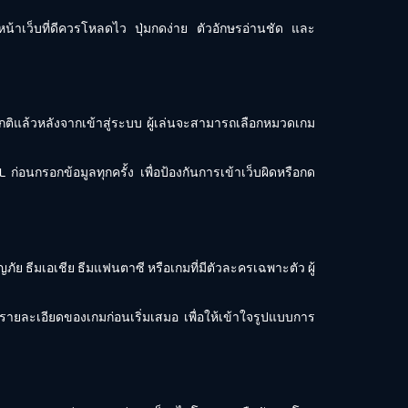
้าเว็บที่ดีควรโหลดไว ปุ่มกดง่าย ตัวอักษรอ่านชัด และ
ติแล้วหลังจากเข้าสู่ระบบ ผู้เล่นจะสามารถเลือกหมวดเกม
่อนกรอกข้อมูลทุกครั้ง เพื่อป้องกันการเข้าเว็บผิดหรือกด
ัย ธีมเอเชีย ธีมแฟนตาซี หรือเกมที่มีตัวละครเฉพาะตัว ผู้
านรายละเอียดของเกมก่อนเริ่มเสมอ เพื่อให้เข้าใจรูปแบบการ