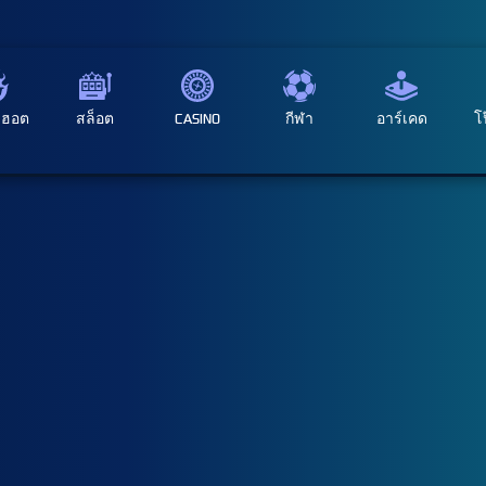
ดฮอต
สล็อต
CASINO
กีฬา
อาร์เคด
โ