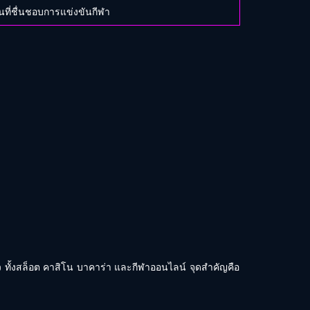
ล่นที่ชื่นชอบการแข่งขันกีฬา
 ทั้งสล็อต คาสิโน บาคาร่า และกีฬาออนไลน์ จุดสำคัญคือ