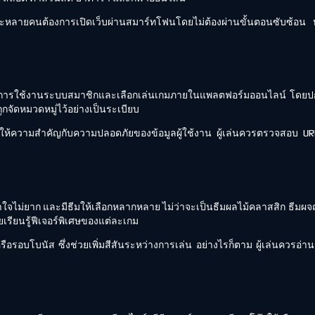
าะหลายคนต้องการเปิดเว็บผ่านสมาร์ทโฟนโดยไม่ต้องผ่านขั้นตอนซับซ้อน หน
ี่ต้องการใช้งานระบบสมาชิกและเลือกเล่นเกมภายในแพลตฟอร์มออนไลน์ โดยปก
่ถูกจัดหมวดหมู่ไว้อย่างเป็นระเบียบ
ให้ความสำคัญกับความปลอดภัยของข้อมูลผู้ใช้งาน ผู้เล่นควรตรวจสอบ URL ก
าใจไม่ยาก และมีธีมให้เลือกหลากหลาย ไม่ว่าจะเป็นธีมผลไม้คลาสสิก ธีมผจญภ
ยเรียนรู้ฟีเจอร์พิเศษของแต่ละเกม
รือรอบโบนัส ซึ่งช่วยเพิ่มสีสันระหว่างการเล่น อย่างไรก็ตาม ผู้เล่นควรอ่