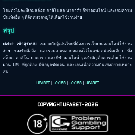
โดยทั่วไปจะมีเกมสล็อต คาสิโนสด บาคาร่า กีฬาออนไลน์ และเกมความ
บันเทิงอื่น ๆ ที่จัดหมวดหมู่ให้เลือกใช้งานง่าย
สรุป
ufabet เข้าสู่ระบบ
เหมาะกับผู้เล่นไทยที่ต้องการเว็บเกมออนไลน์ใช้งาน
ง่าย รองรับมือถือ และรวมเกมหลายหมวดไว้ในแพลตฟอร์มเดียว ทั้ง
สล็อต คาสิโน บาคาร่า และกีฬาออนไลน์ จุดสำคัญคือควรเลือกใช้งาน
ผ่าน URL ที่ถูกต้อง มีข้อมูลชัดเจน และเล่นเพื่อความบันเทิงอย่างเหมาะ
สม
UFABET
|
ufa168
|
ufa168
|
UFABET
COPYRIGHT UFABET - 2026